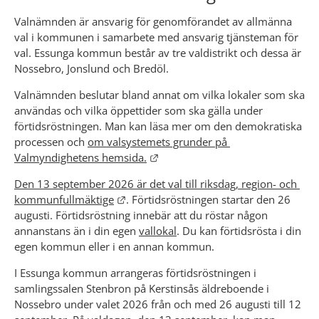
Valnämnden är ansvarig för genomförandet av allmänna 
val i kommunen i samarbete med ansvarig tjänsteman för 
val. Essunga kommun består av tre valdistrikt och dessa är 
Nossebro, Jonslund och Bredöl.
Valnämnden beslutar bland annat om vilka lokaler som ska 
användas och vilka öppettider som ska gälla under 
förtidsröstningen. Man kan läsa mer om den demokratiska 
processen och 
om valsystemets grunder på 
Länk till annan webbplats.
Valmyndighetens hemsida.
Den 13 september 2026 är det val till riksdag, region- och 
Länk till annan webbplats.
kommunfullmäktige
. Förtidsröstningen startar den 26 
augusti. Förtidsröstning innebär att du röstar någon 
annanstans än i din egen 
vallokal
. Du kan förtidsrösta i din 
egen kommun eller i en annan kommun.
I Essunga kommun arrangeras förtidsröstningen i 
samlingssalen Stenbron på Kerstinsås äldreboende i 
Nossebro under valet 2026 från och med 26 augusti till 12 