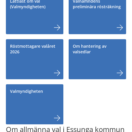
Lättläst om val
Valnämndens
(Valmyndigheten)
preliminära rösträkning
Röstmottagare valåret
Om hantering av
2026
valsedlar
Valmyndigheten
Om allmänna val i Essunga kommun