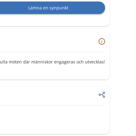
Lämna en synpunkt
lla möten där människor engageras och utvecklas!