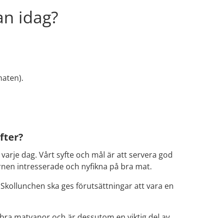
an idag?
maten).
fter?
varje dag. Vårt syfte och mål är att servera god 
rnen intresserade och nyfikna på bra mat.
 Skollunchen ska ges förutsättningar att vara en 
ll bra matvanor och är dessutom en viktig del av 