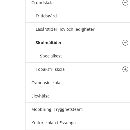
Grundskola
Un
Fritidsgård
Läsårstider, lov och ledigheter
Skolmåltider
Un
Specialkost
Tobaksfri skola
Un
Gymnasieskola
Elevhälsa
Mobbning, Trygghetsteam
Kulturskolan i Essunga