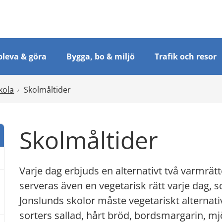
leva & göra
Bygga, bo & miljö
Trafik och resor
kola
Skolmåltider
Skolmåltider
Varje dag erbjuds en alternativt två varmrätt
serveras även en vegetarisk rätt varje dag, so
Jonslunds skolor måste vegetariskt alternat
dermeny: Förskola och barnomsorg
sorters sallad, hårt bröd, bordsmargarin, mj