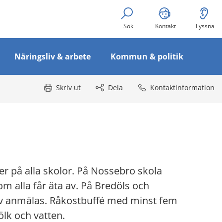
Sök
Kontakt
Lyssna
Näringsliv & arbete
Kommun & politik
Skriv ut
Dela
Kontaktinformation
er på alla skolor. På Nossebro skola 
m alla får äta av. På Bredöls och 
iv anmälas. Råkostbuffé med minst fem 
ölk och vatten.