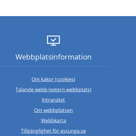
Webbplats­information
Om kakor (cookies)
Länk till annan web
Talande webb (extern webbplats)
ebbplats.
Länk till annan webbplats.
Intranätet
Om webbplatsen
Webbkarta
Tillgänglighet för essunga.se