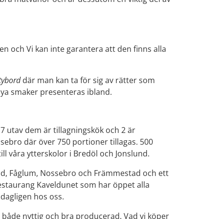
 och Vi kan inte garantera att den finns alla 
tybord
 där man kan ta för sig av rätter som 
r nya smaker presenteras ibland.
utav dem är tillagningskök och 2 är 
sebro där över 750 portioner tillagas. 500 
ll våra ytterskolor i Bredöl och Jonslund.
und, Fåglum, Nossebro och Främmestad och ett 
estaurang Kaveldunet som har öppet alla 
dagligen hos oss.
r både nyttig och bra producerad. Vad vi köper 