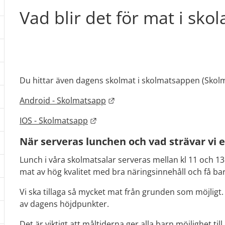
dermeny: Grundskola
Vad blir det för mat i skol
dermeny: Skolmåltider
Du hittar även dagens skolmat i skolmatsappen (Skol
Länk till annan webbplats.
Android - Skolmatsapp
Länk till annan webbplats.
IOS - Skolmatsapp
dermeny: Tobaksfri skola
När serveras lunchen och vad strävar vi e
Lunch i våra skolmatsalar serveras mellan kl 11 och 13 
mat av hög kvalitet med bra näringsinnehåll och få ba
Vi ska tillaga så mycket mat från grunden som möjligt.
av dagens höjdpunkter.
Det är viktigt att måltiderna ger alla barn möjlighet ti