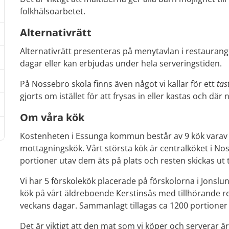
folkhälsoarbetet.
Alternativrätt
Alternativrätt presenteras på menytavlan i restaurangen
dagar eller kan erbjudas under hela serveringstiden.
På Nossebro skola finns även något vi kallar för ett
 tas
gjorts om istället för att frysas in eller kastas och dä
Om våra kök
Kostenheten i Essunga kommun består av 9 kök varav 7 
mottagningskök. Vårt största kök är centralköket i Nos
portioner utav dem äts på plats och resten skickas ut ti
Vi har 5 förskolekök placerade på förskolorna i Jonsl
kök på vårt äldreboende Kerstinsås med tillhörande r
veckans dagar. Sammanlagt tillagas ca 1200 portioner 
Det är viktigt att den mat som vi köper och serverar ä