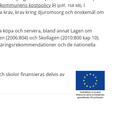
pdf, 168 kB.
kommunens kostpolicy
. I 
 (pdf, 168 kB)
ska krav, krav kring djuromsorg och önskemål om 
ska köpa och servera, bland annat Lagen om 
n (2006:804) och Skollagen (2010:800 kap 10). 
 näringsrekommendationer och de nationella 
skolor finansieras delvis av 