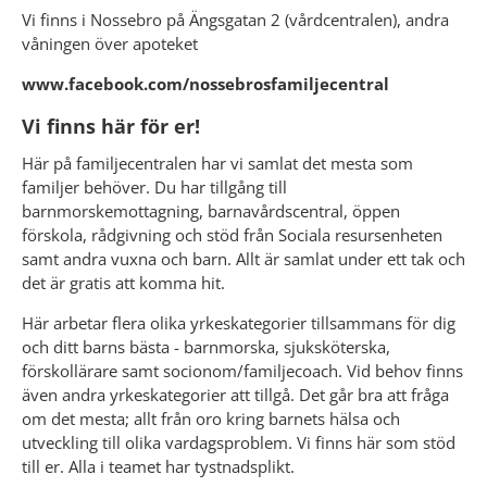
Vi finns i Nossebro på Ängsgatan 2 (vårdcentralen), andra 
våningen över apoteket
www.facebook.com/nossebrosfamiljecentral
Vi finns här för er!
Här på familjecentralen har vi samlat det mesta som 
familjer behöver. Du har tillgång till 
barnmorskemottagning, barnavårdscentral, öppen 
förskola, rådgivning och stöd från Sociala resursenheten 
samt andra vuxna och barn. Allt är samlat under ett tak och 
det är gratis att komma hit.
Här arbetar flera olika yrkeskategorier tillsammans för dig 
och ditt barns bästa - barnmorska, sjuksköterska, 
förskollärare samt socionom/familjecoach. Vid behov finns 
även andra yrkeskategorier att tillgå. Det går bra att fråga 
om det mesta; allt från oro kring barnets hälsa och 
utveckling till olika vardagsproblem. Vi finns här som stöd 
till er. Alla i teamet har tystnadsplikt.