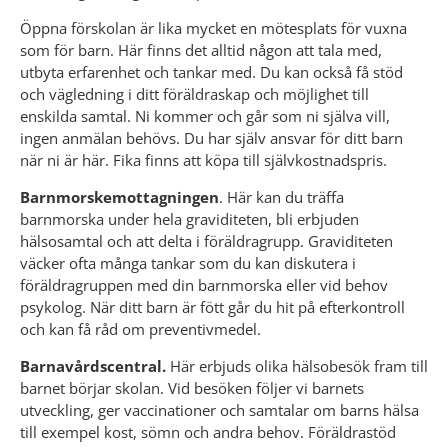
Öppna förskolan är lika mycket en mötesplats för vuxna 
som för barn. Här finns det alltid någon att tala med, 
utbyta erfarenhet och tankar med. Du kan också få stöd 
och vägledning i ditt föräldraskap och möjlighet till 
enskilda samtal. Ni kommer och går som ni själva vill, 
ingen anmälan behövs. Du har själv ansvar för ditt barn 
när ni är här. Fika finns att köpa till självkostnadspris.
Barnmorskemottagningen
. Här kan du träffa 
barnmorska under hela graviditeten, bli erbjuden 
hälsosamtal och att delta i föräldragrupp. Graviditeten 
väcker ofta många tankar som du kan diskutera i 
föräldragruppen med din barnmorska eller vid behov 
psykolog. När ditt barn är fött går du hit på efterkontroll 
och kan få råd om preventivmedel.
Barnavårdscentral.
 Här erbjuds olika hälsobesök fram till 
barnet börjar skolan. Vid besöken följer vi barnets 
utveckling, ger vaccinationer och samtalar om barns hälsa 
till exempel kost, sömn och andra behov. Föräldrastöd 