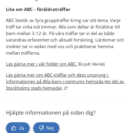
Lite om ABC - föräldraträffar
ABC består av fyra gruppträffar kring var sitt tema. Varje 
träff tar cirka två timmar. Alla som deltar är föräldrar till 
barn mellan 3-12 år. På våra träffar tar vi del av både 
varandras erfarenhet och aktuell forskning. Lärdomar och 
insikter tar vi sedan med oss och praktiserar hemma 
mellan träffarna.
pdf, 984 kB.
Läs gärna mer i vår folder om ABC.
 (pdf, 984 kB)
Läs gärna mer om ABC-träffar och dess ursprung i 
informationen på Alla-barn-i-centrums hemsida (en del av 
Länk till annan webbplats.
Stockholms stads hemsida).
Hjälpte informationen på sidan dig?
Ja
Nej