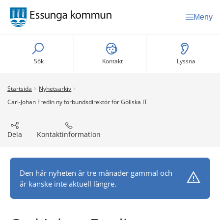
Meny
Sök
Kontakt
Lyssna
Startsida
Nyhetsarkiv
Carl-Johan Fredin ny förbundsdirektör för Göliska IT
Dela
Kontaktinformation
Den här nyheten är tre månader gammal och
är kanske inte aktuell längre.