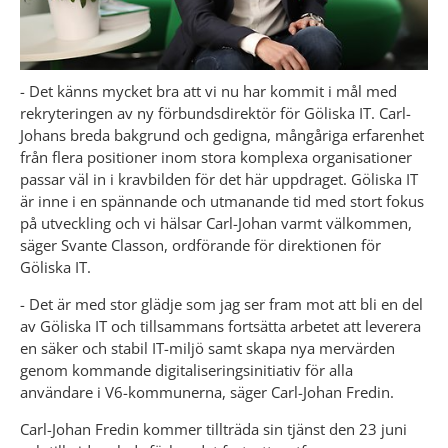
- Det känns mycket bra att vi nu har kommit i mål med 
rekryteringen av ny förbundsdirektör för Göliska IT. Carl-
Johans breda bakgrund och gedigna, mångåriga erfarenhet 
från flera positioner inom stora komplexa organisationer 
passar väl in i kravbilden för det här uppdraget. Göliska IT 
är inne i en spännande och utmanande tid med stort fokus 
på utveckling och vi hälsar Carl-Johan varmt välkommen, 
säger Svante Classon, ordförande för direktionen för 
Göliska IT.
- Det är med stor glädje som jag ser fram mot att bli en del 
av Göliska IT och tillsammans fortsätta arbetet att leverera 
en säker och stabil IT-miljö samt skapa nya mervärden 
genom kommande digitaliseringsinitiativ för alla 
användare i V6-kommunerna, säger Carl-Johan Fredin.
Carl-Johan Fredin kommer tillträda sin tjänst den 23 juni 