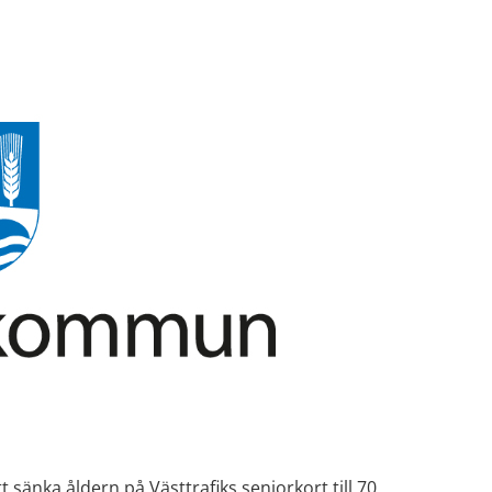
sänka åldern på Västtrafiks seniorkort till 70 