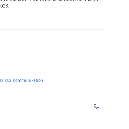
2023.
 till annan webbplats.
s KLS Kommunikation