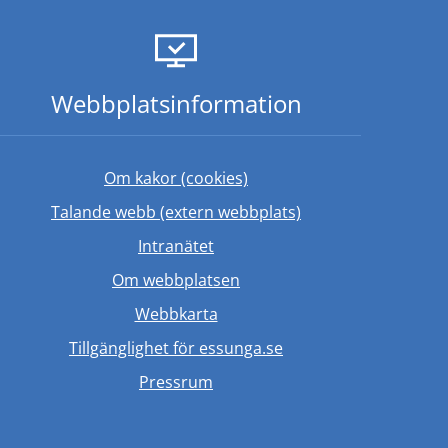
Webbplats­information
Om kakor (cookies)
Länk till annan web
Talande webb (extern webbplats)
ebbplats.
Länk till annan webbplats.
Intranätet
Om webbplatsen
Webbkarta
Tillgänglighet för essunga.se
Länk till annan webbplats.
Pressrum