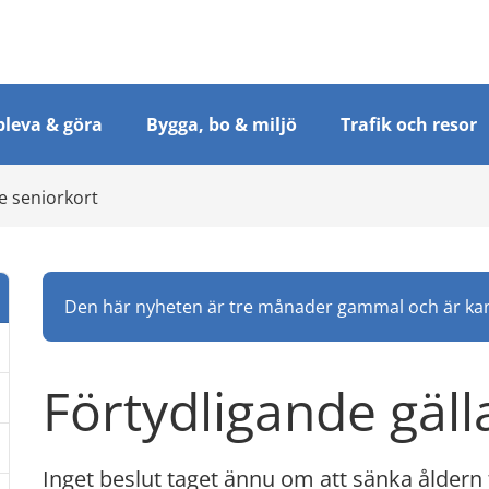
leva & göra
Bygga, bo & miljö
Trafik och resor
e seniorkort
Den här nyheten är tre månader gammal och är kans
Förtydligande gäl
Inget beslut taget ännu om att sänka åldern t